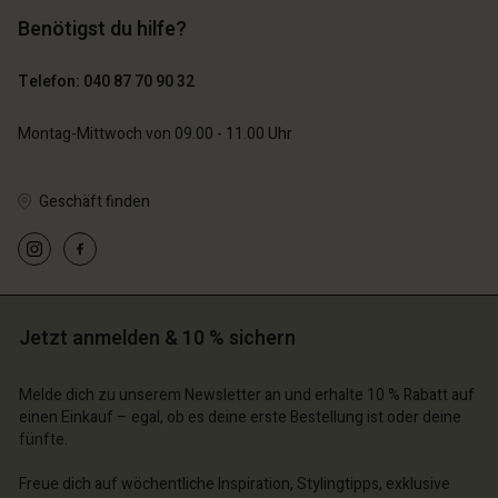
Benötigst du hilfe?
89,00 €
44,50 €
Telefon: 040 87 70 90 32
79,00 €
Montag-Mittwoch von 09.00 - 11.00 Uhr
Geschäft finden
n Konto
n Konto
n Konto
n Konto
n Konto
chäft finden
chäft finden
chäft finden
chäft finden
chäft finden
schland | Ein Land auswählen
schland | Ein Land auswählen
Jetzt anmelden & 10 % sichern
schland | Ein Land auswählen
schland | Ein Land auswählen
n Konto
schland | Ein Land auswählen
n Konto
Melde dich zu unserem Newsletter an und erhalte 10 % Rabatt auf
chäft finden
einen Einkauf – egal, ob es deine erste Bestellung ist oder deine
fünfte.
chäft finden
schland | Ein Land auswählen
schland | Ein Land auswählen
Freue dich auf wöchentliche Inspiration, Stylingtipps, exklusive