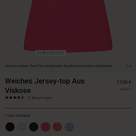
einem
Blazer.
FSC® CERTIFIED
Weiches, leichtes Tank-Top in körpernaher Passform mit leichtem Stretchanteil.
1/3
Weiches Jersey-top Aus
https://www.
57151659911
17,00 €
jersey-
Viskose
34,00 €
top-
aus-
4.6
https://www.masai.de/tops/weiches-
51 Bewertungen
star
viskose/1003
jersey-
rating
5050S-
top-
M.html
Farbe:
Carmine
aus-
viskose/1003888-
5050S-
M.html