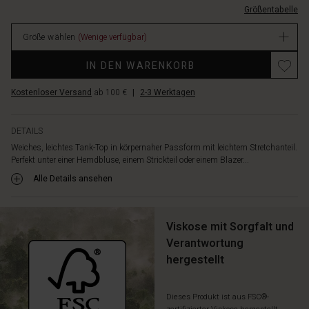
Größentabelle
EUR
17.00
Größe wählen
(Wenige verfügbar)
Verfügbar
Promotions
IN DEN WARENKORB
Kostenloser Versand
ab 100 €
|
2-3 Werktagen
DETAILS
Weiches, leichtes Tank-Top in körpernaher Passform mit leichtem Stretchanteil.
Perfekt unter einer Hemdbluse, einem Strickteil oder einem Blazer...
Alle Details ansehen
Viskose mit Sorgfalt und
Verantwortung
hergestellt
Dieses Produkt ist aus FSC®-