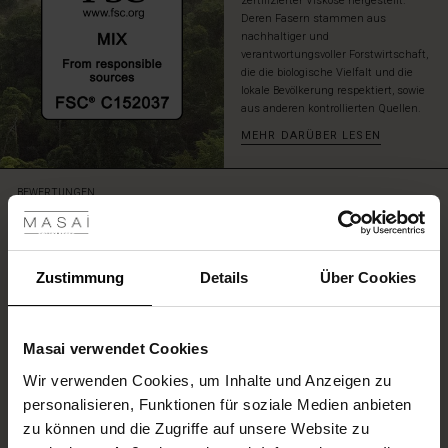
zertifizierter Viskose hergestellt.
Deren Fasern stammen aus
nachhaltiger und
verantwortungsvoller Forstwirtschaft,
die die biologische Vielfalt und die
lokale Bevölkerung respektiert, sowie
aus anderen kontrollierten Quellen.
MEHR DARÜBER LESEN
les ansehen
BEWERTUNGEN
4.49
 Sale
ale)
Zustimmung
Details
Über Cookies
4.6
star
Auf der Grundlage von 51 Bewertungen
rating
le)
Masai verwendet Cookies
(Sale)
Wir verwenden Cookies, um Inhalte und Anzeigen zu
 First Layers
EINE BEWERTUNG SCHREIBEN
personalisieren, Funktionen für soziale Medien anbieten
(Sale)
im Sale
e Sets
zu können und die Zugriffe auf unsere Website zu
rney Begins – Pre-Autumn 2026