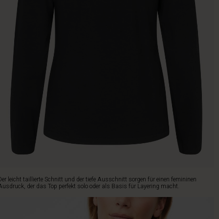
Der leicht taillierte Schnitt und der tiefe Ausschnitt sorgen für einen femininen
Ausdruck, der das Top perfekt solo oder als Basis für Layering macht.