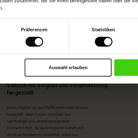
 Daten zusammen, die Sie ihnen bereitgestellt haben oder die s
n.
Präferenzen
Statistiken
Auswahl erlauben
Viskose mit Sorgfalt und Verantwortung
hergestellt
Dieses Produkt ist aus FSC®-zertifizierter Viskose
hergestellt. Deren Fasern stammen aus
nachhaltiger und verantwortungsvoller
Forstwirtschaft, die die biologische Vielfalt und
die lokale Bevölkerung respektiert, sowie aus