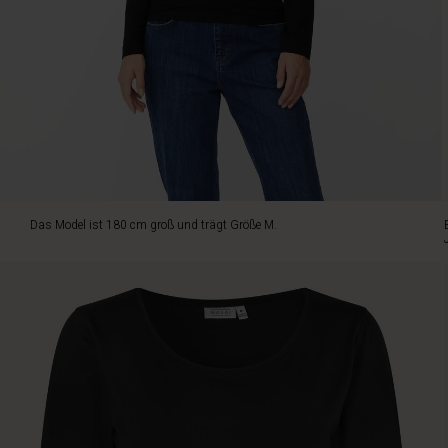
bildet
da
keine
Ausnahme.
Es
besteht
aus
weichem
Jersey
mit
viel
Das Model ist 180 cm groß und trägt Größe M.
Stretch,
ist
daher
sowohl
bequem
als
auch
schmeichelhaft.
Der
leicht
taillierte