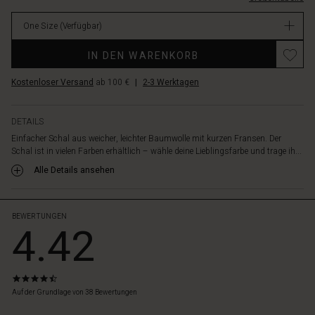
29.00
One Size
(Verfügbar)
Verfügbar
IN DEN WARENKORB
Kostenloser Versand
ab 100 €
|
2-3 Werktagen
DETAILS
Einfacher Schal aus weicher, leichter Baumwolle mit kurzen Fransen. Der
Schal ist in vielen Farben erhältlich – wähle deine Lieblingsfarbe und trage ih...
Alle Details ansehen
BEWERTUNGEN
4.42
4.4
star
Auf der Grundlage von 38 Bewertungen
rating