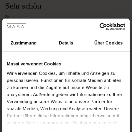
Sehr schön
les ansehen
Sehr schön
Gabi S.
 Sale
EINE BEWERTUNG SCHREIBEN
ale)
Zustimmung
Details
Über Cookies
le)
ALLE BEWERTUNGEN ANSEHEN
Masai verwendet Cookies
(Sale)
Wir verwenden Cookies, um Inhalte und Anzeigen zu
 First Layers
personalisieren, Funktionen für soziale Medien anbieten
(Sale)
im Sale
e Sets
zu können und die Zugriffe auf unsere Website zu
rney Begins – Pre-Autumn 2026
Meistverkauft
analysieren. Außerdem geben wir Informationen zu Ihrer
Sale)
 Sale
s
us Leinen
sai
Verantwortung
Verwendung unserer Website an unsere Partner für
with Ease - Summer 2026
50%
soziale Medien, Werbung und Analysen weiter. Unsere
Sale)
im Sale
 – Ihre Garderobe beginnt hier
leitung
Partner führen diese Informationen möglicherweise mit
 Summer - Summer 2026
sen (Sale)
 Sale
usen
ories
 FSC®
weiteren Daten zusammen, die Sie ihnen bereitgestellt
l Ease - Spring 2026
haben oder die sie im Rahmen Ihrer Nutzung der Dienste