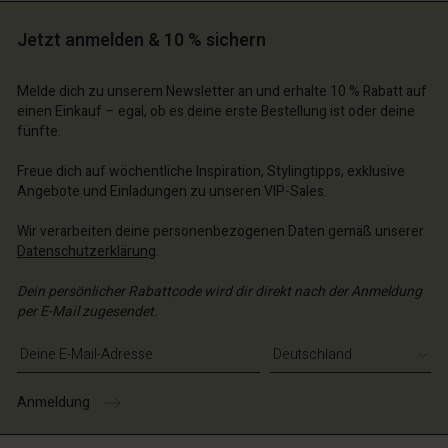
n Konto
n Konto
Jetzt anmelden & 10 % sichern
n Konto
n Konto
n Konto
chäft finden
chäft finden
chäft finden
chäft finden
Melde dich zu unserem Newsletter an und erhalte 10 % Rabatt auf
chäft finden
schland | Ein Land auswählen
schland | Ein Land auswählen
einen Einkauf – egal, ob es deine erste Bestellung ist oder deine
schland | Ein Land auswählen
schland | Ein Land auswählen
fünfte.
n Konto
schland | Ein Land auswählen
n Konto
Freue dich auf wöchentliche Inspiration, Stylingtipps, exklusive
chäft finden
Angebote und Einladungen zu unseren VIP-Sales.
chäft finden
schland | Ein Land auswählen
Wir verarbeiten deine personenbezogenen Daten gemäß unserer
schland | Ein Land auswählen
Datenschutzerklärung
.
Dein persönlicher Rabattcode wird dir direkt nach der Anmeldung
per E-Mail zugesendet.
E-Mail-Adresse eingeben
Anmeldung