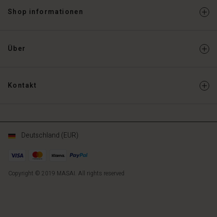
Shop informationen
Über
Kontakt
Deutschland (EUR)
Copyright © 2019 MASAI. All rights reserved
DE
DE
de_DE