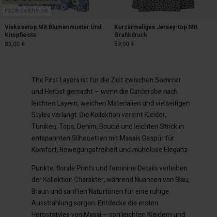
FSC® CERTIFIED
Viskosetop Mit Blumenmuster Und
Kurzärmeliges Jersey-top Mit
Knopfleiste
Grafikdruck
89,00 €
59,00 €
n Konto
n Konto
n Konto
n Konto
n Konto
chäft finden
chäft finden
The First Layers ist für die Zeit zwischen Sommer
89,00 €
59,00 €
chäft finden
chäft finden
und Herbst gemacht – wenn die Garderobe nach
chäft finden
schland | Ein Land auswählen
schland | Ein Land auswählen
leichten Layern, weichen Materialien und vielseitigen
schland | Ein Land auswählen
schland | Ein Land auswählen
n Konto
schland | Ein Land auswählen
Styles verlangt. Die Kollektion vereint Kleider,
n Konto
Tuniken, Tops, Denim, Bouclé und leichten Strick in
chäft finden
entspannten Silhouetten mit Masais Gespür für
chäft finden
Komfort, Bewegungsfreiheit und mühelose Eleganz.
schland | Ein Land auswählen
schland | Ein Land auswählen
Punkte, florale Prints und feminine Details verleihen
der Kollektion Charakter, während Nuancen von Blau,
Braun und sanften Naturtönen für eine ruhige
Ausstrahlung sorgen. Entdecke die ersten
Herbststyles von Masai – von leichten Kleidern und