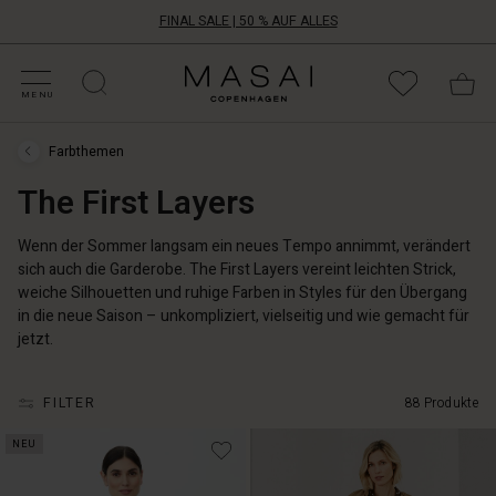
FINAL SALE | 50 % AUF ALLES
ALE KATEGORIEN
HOPPE DEINE GRÖSSE
ATEGORIEN
OLLEKTIONEN
NSPIRATION
NSERE WELT
NSERE VERANTWORTUNG
Masai
Clothing
MENU
Company
Aps
Farbthemen
Farbthemen
›
The First Layers
The
First
Layers
Wenn der Sommer langsam ein neues Tempo annimmt, verändert
sich auch die Garderobe. The First Layers vereint leichten Strick,
weiche Silhouetten und ruhige Farben in Styles für den Übergang
in die neue Saison – unkompliziert, vielseitig und wie gemacht für
jetzt.
FILTER
88 Produkte
NEU