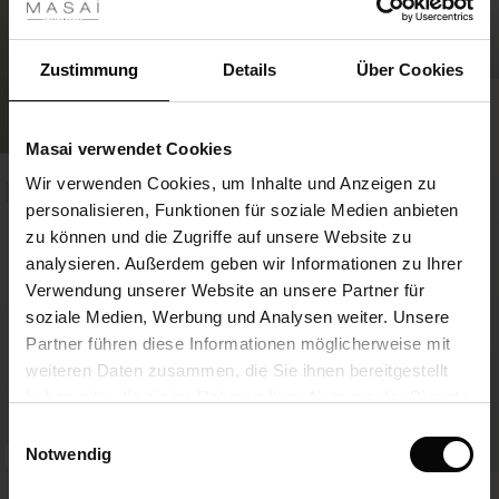
 Sale
FSC® CERTIFIED
ale)
Zustimmung
Details
Über Cookies
Gepunktetes Viskosekleid Mit V-
SHOP LOOK
ausschnitt
le)
119,00 €
Masai verwendet Cookies
(Sale)
Wir verwenden Cookies, um Inhalte und Anzeigen zu
 First Layers
NEU
NEU
personalisieren, Funktionen für soziale Medien anbieten
(Sale)
im Sale
e Sets
119,00 €
zu können und die Zugriffe auf unsere Website zu
rney Begins – Pre-Autumn 2026
analysieren. Außerdem geben wir Informationen zu Ihrer
Sale)
 Sale
s
us Leinen
sai
Verantwortung
Verwendung unserer Website an unsere Partner für
with Ease - Summer 2026
soziale Medien, Werbung und Analysen weiter. Unsere
Sale)
im Sale
 – Ihre Garderobe beginnt hier
leitung
Partner führen diese Informationen möglicherweise mit
 Summer - Summer 2026
sen (Sale)
 Sale
usen
ories
 FSC®
weiteren Daten zusammen, die Sie ihnen bereitgestellt
l Ease - Spring 2026
haben oder die sie im Rahmen Ihrer Nutzung der Dienste
Sale)
im Sale
assformen
aterialien
gesammelt haben.
Einwilligungsauswahl
nfolding – Spring 2026
Notwendig
FSC® CERTIFIED
Sale)
 im Sale
s
eschäfte
ieferanten
Langes Gepunktetes Viskosehemd
Jeansjacke Im Workwear-stil Mit
 Simplicity - Spring 2026