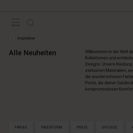
MENU
Inspiration
Inspiration
›
Alle
Alle Neuheiten
Willkommen in der Welt de
Neuheiten
Kollektionen und entdecke
Designs. Unsere Kleidung 
exklusiven Materialien, s
die wunderschönen Farben
Prints, die deiner Garder
kompromisslosen Komfort
FARBE
PASSFORM
PREIS
GRÖSSE