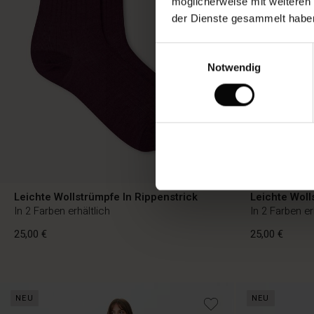
möglicherweise mit weiteren
der Dienste gesammelt habe
Einwilligungsauswahl
Notwendig
Leichte Wollstrümpfe In Rippenstrick
Leichte Woll
In 2 Farben erhältlich
In 2 Farben er
25,00 €
25,00 €
25,00 €
25,00 €
NEU
NEU