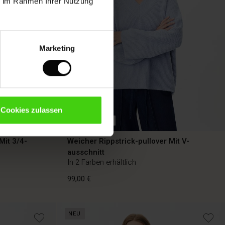
ie im Rahmen Ihrer Nutzung
Marketing
Cookies zulassen
BETTER COTTON
Mit 3/4-
Weicher Rippstrick-pullover Mit V-
ausschnitt
In 2 Farben erhältlich
99,00 €
NEU