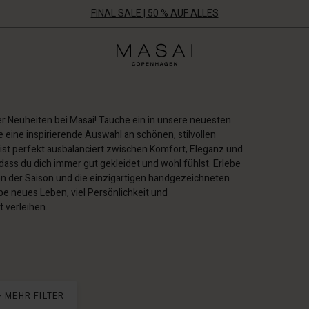
FINAL SALE | 50 % AUF ALLES
Masai
Clothing
Company
Aps
r Neuheiten bei Masai! Tauche ein in unsere neuesten
 eine inspirierende Auswahl an schönen, stilvollen
ist perfekt ausbalanciert zwischen Komfort, Eleganz und
odass du dich immer gut gekleidet und wohl fühlst. Erlebe
 der Saison und die einzigartigen handgezeichneten
obe neues Leben, viel Persönlichkeit und
 verleihen.
+ MEHR FILTER