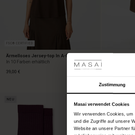
FSC® CERTIFIED
Ärmelloses Jersey-top In A-form
Midi-jeansro
In 10 Farben erhältlich
39,00 €
119,00 €
Zustimmung
39,00 €
119,00 €
NEU
NEU
Masai verwendet Cookies
Wir verwenden Cookies, um I
und die Zugriffe auf unsere 
Website an unsere Partner fü