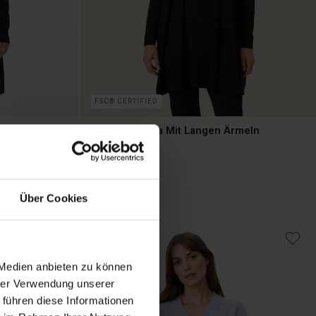
FSC® CERTIFIED
se Mit
Jersey-tunika Mit Langen Ärmeln
89,00 €
Über Cookies
89,00 €
NEU
 Medien anbieten zu können
hrer Verwendung unserer
 führen diese Informationen