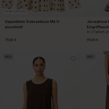
FSC® CERTIFIED
Gepunktete Viskosebluse Mit V-
Jerseyhose 
ausschnitt
Eingrifftasc
In 3 Farben er
79,00 €
99,00 €
NEU
NEU
79,00 €
99,00 €