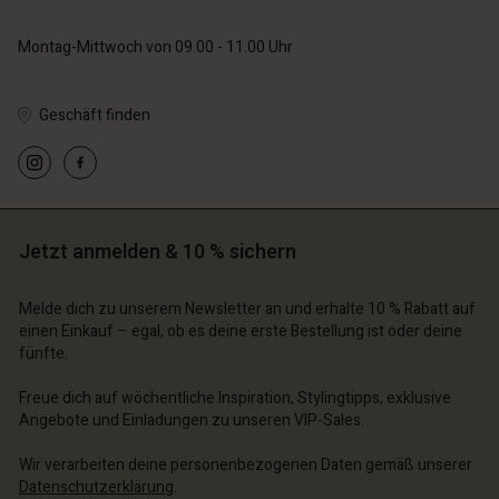
Montag-Mittwoch von 09.00 - 11.00 Uhr
n Konto
n Konto
n Konto
n Konto
n Konto
chäft finden
chäft finden
Geschäft finden
chäft finden
chäft finden
chäft finden
hland | Ein Land auswählen
schland | Ein Land auswählen
schland | Ein Land auswählen
schland | Ein Land auswählen
n Konto
schland | Ein Land auswählen
n Konto
chäft finden
Jetzt anmelden & 10 % sichern
chäft finden
schland | Ein Land auswählen
schland | Ein Land auswählen
Melde dich zu unserem Newsletter an und erhalte 10 % Rabatt auf
einen Einkauf – egal, ob es deine erste Bestellung ist oder deine
fünfte.
Freue dich auf wöchentliche Inspiration, Stylingtipps, exklusive
Angebote und Einladungen zu unseren VIP-Sales.
Wir verarbeiten deine personenbezogenen Daten gemäß unserer
Datenschutzerklärung
.