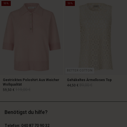
50%
50%
129,00 €
89,00 €
64,50 €
BETTER COTTON
Gestricktes Poloshirt Aus Weicher
Gehäkeltes Ärmelloses Top
Wollqualität
89,00 €
44,50 €
119,00 €
59,50 €
89,00 €
44,50 €
Benötigst du hilfe?
119,00 €
59,50 €
Telefon: 040 87 70 90 32