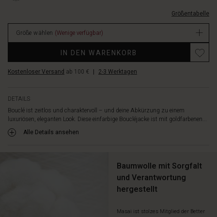
Kombiniere
kn%C3%B6pfen/1012214-
sie
Größentabelle
0001S-
mit
L.html
Anzughose,
Größe wählen
(Wenige verfügbar)
EUR
femininer
119.00
Bluse
IN DEN WARENKORB
Verfügbar
und
Schal
Kostenloser Versand
ab 100 €
|
2-3 Werktagen
für
ein
stilvolles
DETAILS
Layering-
Bouclé ist zeitlos und charaktervoll – und deine Abkürzung zu einem
Outfit.
luxuriösen, eleganten Look. Diese einfarbige Boucléjacke ist mit goldfarbenen...
Alle Details ansehen
Baumwolle mit Sorgfalt
und Verantwortung
hergestellt
Masai ist stolzes Mitglied der Better