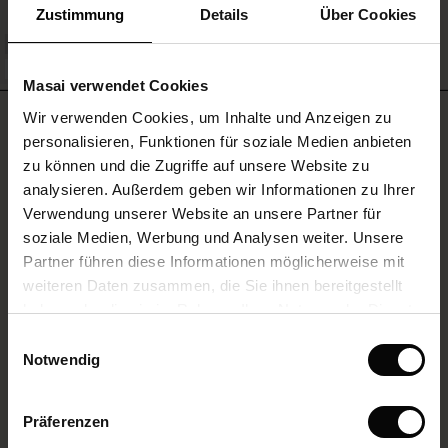
ale)
Zustimmung
Details
Über Cookies
MEHR SEHEN
le)
FSC® CERTIFIED
Masai verwendet Cookies
(Sale)
BEWERTUNGEN
Wir verwenden Cookies, um Inhalte und Anzeigen zu
4.83
 First Layers
personalisieren, Funktionen für soziale Medien anbieten
(Sale)
im Sale
e Sets
zu können und die Zugriffe auf unsere Website zu
rney Begins – Pre-Autumn 2026
analysieren. Außerdem geben wir Informationen zu Ihrer
Sale)
 Sale
s
us Leinen
sai
Verantwortung
4.8
Verwendung unserer Website an unsere Partner für
with Ease - Summer 2026
star
Auf der Grundlage von 12 Bewertungen
rating
soziale Medien, Werbung und Analysen weiter. Unsere
Sale)
im Sale
 – Ihre Garderobe beginnt hier
leitung
Partner führen diese Informationen möglicherweise mit
 Summer - Summer 2026
sen (Sale)
 Sale
usen
ories
 FSC®
weiteren Daten zusammen, die Sie ihnen bereitgestellt
l Ease - Spring 2026
haben oder die sie im Rahmen Ihrer Nutzung der Dienste
EINE BEWERTUNG SCHREIBEN
Sale)
im Sale
assformen
aterialien
gesammelt haben.
Einwilligungsauswahl
nfolding – Spring 2026
Notwendig
Sale)
 im Sale
s
eschäfte
ieferanten
ALLE BEWERTUNGEN AUS ALLEN LÄNDERN ANSEHEN
 Simplicity - Spring 2026
s (Sale)
 im Sale
ns
tch – 2 kaufen, 10% sparen
Präferenzen
 in the air - Spring 2026