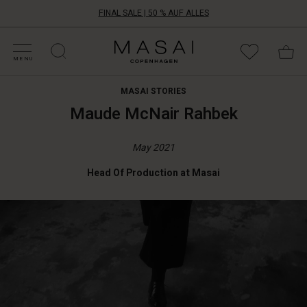
FINAL SALE | 50 % AUF ALLES
ALE KATEGORIEN
HOPPE DEINE GRÖSSE
ATEGORIEN
OLLEKTIONEN
NSPIRATION
NSERE WELT
NSERE VERANTWORTUNG
Masai
Clothing
MENU
Company
Aps
MASAI STORIES
Maude McNair Rahbek
May 2021
Head Of Production at Masai