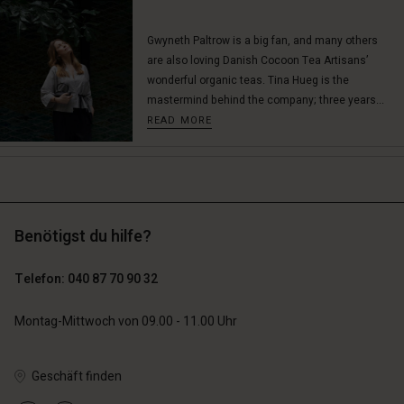
Gwyneth Paltrow is a big fan, and many others
are also loving Danish Cocoon Tea Artisans’
n Konto
n Konto
wonderful organic teas. Tina Hueg is the
n Konto
n Konto
mastermind behind the company; three years...
n Konto
chäft finden
chäft finden
READ MORE
chäft finden
chäft finden
chäft finden
schland | Ein Land auswählen
schland | Ein Land auswählen
schland | Ein Land auswählen
schland | Ein Land auswählen
n Konto
schland | Ein Land auswählen
n Konto
chäft finden
Benötigst du hilfe?
chäft finden
schland | Ein Land auswählen
schland | Ein Land auswählen
Telefon: 040 87 70 90 32
Montag-Mittwoch von 09.00 - 11.00 Uhr
Geschäft finden