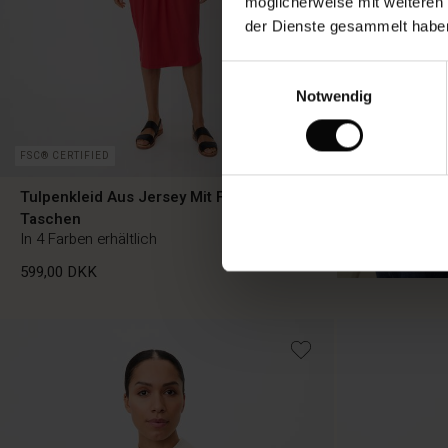
möglicherweise mit weiteren
der Dienste gesammelt habe
Einwilligungsauswahl
Notwendig
FSC® CERTIFIED
Tulpenkleid Aus Jersey Mit Falten Und
Taschen
SHOP L
In 4 Farben erhältlich
599,00 DKK
599,00 DKK