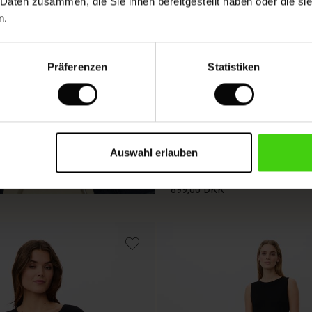
 Daten zusammen, die Sie ihnen bereitgestellt haben oder die s
n.
Präferenzen
Statistiken
Gemustertes Viskosehemd M
ärmeln
Auswahl erlauben
OOK
899,00 DKK
899,00 DKK