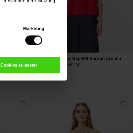
ie im Rahmen Ihrer Nutzung
Marketing
it 3/4-
Geripptes Stricktop Mit Kurzen Ärmeln
In 3 Farben erhältlich
Cookies zulassen
699,00 DKK
699,00 DKK