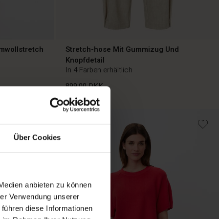
mwollstretch
Stretch-hose Mit Gummizug Und
Knopfdetail
In 4 Farben erhältlich
899,00 DKK
899,00 DKK
Über Cookies
 Medien anbieten zu können
hrer Verwendung unserer
 führen diese Informationen