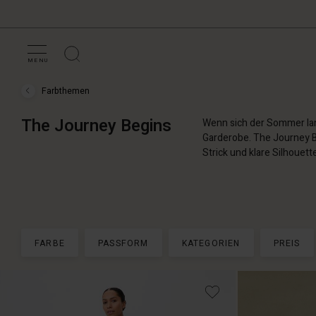
MENU
Farbthemen
Farbthemen
›
The
The Journey Begins
Wenn sich der Sommer lan
Journey
Begins
Garderobe. The Journey B
Strick und klare Silhouett
FARBE
PASSFORM
KATEGORIEN
PREIS